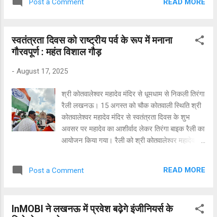
READ MORE
Post a Comment
गया। महंत ने बताया कि प्रभु श्रीकृष्ण हमें न्याय, नीति,
संतुलन, साहस और बुद्धिमत्ता के साथ आगे बढ़ने की प्रेरणा
देते हैं। उनका व्यक्तित्व हमें सिखाता है कि चाहे परिस्थितियां
स्वतंत्रता दिवस को राष्ट्रीय पर्व के रूप में मनाना
कितनी भी विपरीत हों, सत्य और धर्म के मार्ग पर अडिग
गौरवपूर्ण : महंत विशाल गौड़
रहना ही सच्ची जीत है। गीता में उनके द्वारा दिए गए उपदेश
हमें जीवन की जटिलताओं को समझने और उनका सामना
-
August 17, 2025
करने की शक्ति प्रदान करते हैं। जन्माष्टमी पर मंदिर में
सांयकाल से ही भजन कीर्तन का आयोजन शुरू हो गया था,
श्री कोतवालेश्वर महादेव मंदिर से धूमधाम से निकली तिरंगा
जो श्री कृष्ण के जन्म यानि रात 12 के बाद तक जारी
रैली लखनऊ। 15 अगस्त को चौक कोतवाली स्थिति श्री
रहा। इस अवसर पर राधा रानी और श्री कृष्ण की आरती
कोतवालेश्वर महादेव मंदिर से स्वतंत्रता दिवस के शुभ
उतारी और 56 भोग श्री कृष्ण को लगाया गया। जन्मोत्सव
अवसर पर महादेव का आशीर्वाद लेकर तिरंगा बाइक रैली का
में भारी संख्या में श्री कृष्ण भक्त सम्मिलित...
आयोजन किया गया। रैली को श्री कोतवालेश्वर महादेव
मंदिर के महंत विशाल गौड़ ने झंडी दिखाकर रवाना किया।
उन्होंने बताया कि स्वतंत्रता दिवस का उत्सव हमारे
READ MORE
Post a Comment
स्वतंत्रता योद्धाओं द्वारा भारत को ब्रिटिश नियंत्रण से मुक्त
कराने के लिए किए गए अनेक बलिदानों की याद दिलाता है
। 15 अगस्त 1947 को भारत में ब्रिटिश उपनिवेशवाद का
InMOBI ने लखनऊ में प्रवेश बढ़ेगे इंजीनियर्स के
अंत 200 साल बाद हुआ। भारत विश्व का सबसे बड़ा