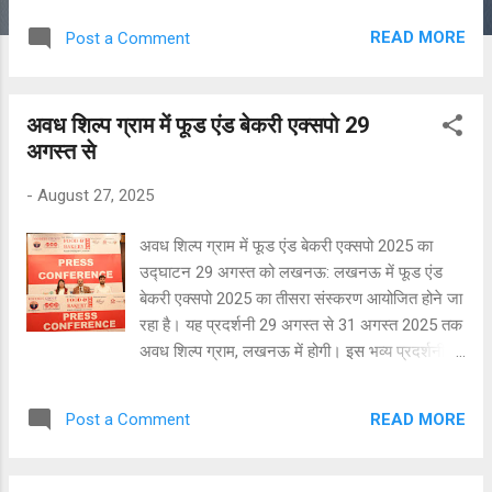
गौड़ ने कहीं। उन्होंने श्री कोतवालेश्वर महादेव की नगर
READ MORE
Post a Comment
भ्रमण यात्रा में सहयोग देने वाले सदस्यों का आभार जताते
हुए सभी को सम्मानित किया। श्री गौड़ ने बताया कि श्री
कोतवालेश्वर महादेव की नगर भ्रमण यात्रा का भव्य
अवध शिल्प ग्राम में फूड एंड बेकरी एक्सपो 29
आयोजन गत 28 जुलाई को सावन के तीसरे सोमवार को
अगस्त से
किया गया था। यात्रा में हजारों श्रद्धालुओं ने बाबा का
आशीर्वाद लिया था। मंगलवार को चौक कोतवाली स्थिति
-
August 27, 2025
कोतवालेश्वर महादेव मंदिर प्रांगण में आयोजित भजन संध्या
और सुंदरकांड के बाद सम्मान समारोह में श्री कोतवालेश्वर
अवध शिल्प ग्राम में फूड एंड बेकरी एक्सपो 2025 का
ट्रस्ट के अजय अग्रवाल, सोनू अग्रवाल, आनंद रस्तोगी,
उद्घाटन 29 अगस्त को लखनऊ: लखनऊ में फूड एंड
अजय खन्ना, संदीप अग्रवाल, अंकुर दीक्षित, पंकज
बेकरी एक्सपो 2025 का तीसरा संस्करण आयोजित होने जा
अग्रवाल, अवध अग्रवाल, आशीष मिश्रा, डॉ राज कुमार
रहा है। यह प्रदर्शनी 29 अगस्त से 31 अगस्त 2025 तक
वर्मा, अनुराग मिश्रा, निखिल अग्रवाल, आचार्य राजेश
अवध शिल्प ग्राम, लखनऊ में होगी। इस भव्य प्रदर्शनी का
शुक्ला, नीरज अवस्थी आदि पदाधिकारियों...
आयोजन एसजी फूडीज़ इन्फोटेक एलएलपी द्वारा किया जा
रहा है तथा फूड इंडस्ट्रीज़ वेलफेयर एसोसिएशन (FIWA)
READ MORE
Post a Comment
इसका सहयोग कर रहा है। यह प्रदर्शनी भारत सरकार के
सूक्ष्म, लघु एवं मध्यम उद्यम मंत्रालय (MSME) द्वारा
अनुमोदित है। इस प्रदर्शनी के आयोजन का उद्देश्य खाद्य