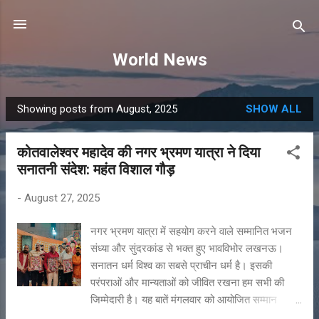
Skip to main content
World News
Showing posts from August, 2025
SHOW ALL
P
o
कोतवालेश्वर महादेव की नगर भ्रमण यात्रा ने दिया
s
सनातनी संदेश: महंत विशाल गौड़
t
s
-
August 27, 2025
नगर भ्रमण यात्रा में सहयोग करने वाले सम्मानित भजन
संध्या और सुंदरकांड से भक्त हुए भावविभोर लखनऊ।
सनातन धर्म विश्व का सबसे प्राचीन धर्म है। इसकी
परंपराओं और मान्यताओं को जीवित रखना हम सभी की
जिम्मेदारी है। यह बातें मंगलवार को आयोजित सम्मान
समारोह में श्री कोतवालेश्वर महादेव मंदिर के महंत विशाल