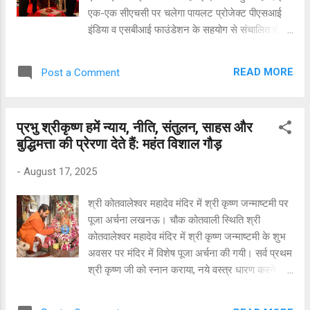
जो पाचन तंत्र को रीसेट करता है, लिवर को मेटाबॉलिक
एक-एक सीएचसी पर चलेगा पायलट प्रोजेक्ट पीएसआई
वेस्ट और हार्मोन प्रोसेसिंग में सहयोग करता है तथा प्लीहा
इंडिया व एसबीआई फाउंडेशन के सहयोग से संचालित होगा
की रोग...
प्रोजेक्ट लखनऊ, 18 अगस्त। स्वास्थ्य विभाग मातृ-शिशु
मृत्यु दर में कमी लाने के हरसम्भव प्रयास में जुटा है। इसी
READ MORE
Post a Comment
के तहत ‘मातृछाया’ कार्यक्रम की एक अनूठी पहल की गयी
है। इस पहल की शुरुआत सोमवार को महानिदेशक परिवार
कल्याण डॉ. दिनेश कुमार ने एक स्थानीय होटल में
प्रभु श्रीकृष्ण हमें न्याय, नीति, संतुलन, साहस और
आयोजित कार्यक्रम के दौरान की। इस मौके पर डॉ. दिनेश
बुद्धिमत्ता की प्रेरणा देते हैं: महंत विशाल गौड़
कुमार ने कहा कि इस पहल के तहत प्रयोग के तौर पर
बहराइच, बलरामपुर और हरदोई के एक-एक सामुदायिक
-
August 17, 2025
स्वास्थ्य केंद्र का चयन कर प्रसव कक्षों की व्यवस्था को
और चुस्त-दुरुस्त बनाने के साथ ही उन्हें मानक के अनुरूप
श्री कोतवालेश्वर महादेव मंदिर में श्री कृष्ण जन्माष्टमी पर
हर जरूरी आधुनिक उपकरणों से भी लैस किया जाएगा।
पूजा अर्चना लखनऊ। चौक कोतवाली स्थिति श्री
स्वास्थ्य कर्मियों के व्यवहार परिवर्तन पर भी पूरा जोर दिया
कोतवालेश्वर महादेव मंदिर में श्री कृष्ण जन्माष्टमी के शुभ
जाएगा। स्वास्थ्य विभाग के तत्वावधान में पापुलेशन सर्विसेज
अवसर पर मंदिर में विशेष पूजा अर्चना की गयी। सर्व प्रथम
इंटरनेशनल इंडिया (पीएसआई इंडिया) और स्टेट बैंक ऑफ़
श्री कृष्ण जी को स्नान कराया, नये वस्त्र धारण करने के
इंडिया फाउंडे...
बाद विषेश श्रंगार किया गया। श्री कोतवालेश्वर महादेव
मंदिर के महंत विशाल गौड़ के नेतृत्व में यह आयोजन किया