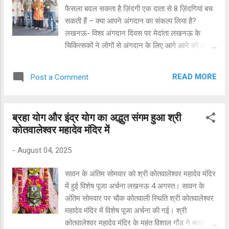
शहर कंपनी के ग्लोबल इनोवेशन नेटवर्क में शामिल हो गया
फैसला बदल सकता है ज़िंदगी एक दाता से 8 ज़िंदगियां बच
है। InMOBI जो भारत की पहली यूनिकॉर्न कंपनी के रूप में
सकती हैं – क्या आपने अंगदान का संकल्प लिया है?
मशहूर है, लखनऊ में प्रवेश करने वाली कुछ पहली ग्लोबल
लखनऊ- विश्व अंगदान दिवस पर मेदांता लखनऊ के
डीप-टेक कंपनियों में से एक है। यह InMOBI के मिशन के
चिकित्सकों ने लोगों से अंगदान के लिए आगे आने की अपील
अनुसार भारत के महानगरों के दायरे से बढ़कर छो...
की है। विशेषज्ञों का कहना है कि एक व्यक्ति का सही समय
पर लिया गया एक फ़ैसला कई लोगों को नई जिंदगी दे
READ MORE
Post a Comment
सकता है, लेकिन देश में अंगों की ज़रूरत और उपलब्धता के
बीच का अंतर अब भी बहुत बड़ा है। प्रतिवर्ष लगभग 02
लाख लोगों को किडनी की आवश्यकता होती है लेकिन इसकी
ब्रहा योग और इंद्र योग का अद्भुत संगम हुआ श्री
उपलब्धता महज 08 हजार है। इसी तरह लगभग 50 हजार
कोतवालेश्वर महादेव मंदिर में
लिवर की प्रतिवर्ष आवश्यकता होती है लेकिन इसकी
उपलब्धता सिर्फ 1,700 से 1,800 है। माना जाता है कि
-
August 04, 2025
प्रतिवर्ष लगभग 5 लाख लोग दिल, लिवर, किडनी या फेफड़े
जैसे अंगों के ट्रांसप्लांट के इंतज़ार के कारण अपनी जान
सावन के अंतिम सोमवार को श्री कोतवालेश्वर महादेव मंदिर
गंवा देते हैं। जागरूकता बढ़ने के बावजूद, भ्रांतियां और
में हुई विशेष पूजा अर्चना लखनऊ 4 अगस्त। सावन के
संकोच अब भी लोगों को अंगदान से रोकते हैं।वहीं अगर
अंतिम सोमवार पर चौक कोतवाली स्थिति श्री कोतवालेश्वर
उत्तर प्रदेश की बात की जाए तो प्रतिवर्ष 25,000 लोगों की
महादेव मंदिर में विशेष पूजा अर्चना की गई। श्री
रोड एक्सीडेंट में जान चली जाती है। इसमें ब्रेन डेड हुए
कोतवालेश्वर महादेव मंदिर के महंत विशाल गौंड ने बताया कि