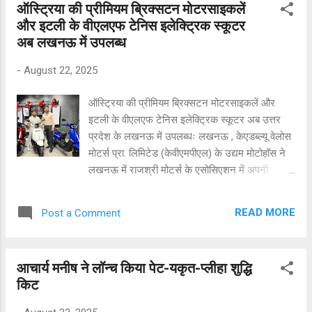
ऑस्ट्रिया की प्रीमियम ब्रिक्सटन मोटरसाइकलें
एवं बेकरी क्षेत्र के उद्यमियों, स्टार्ट-अप्स और स्थापित
और इटली के वीएलएफ टेनिस इलेक्ट्रिक स्कूटर
कंपनियों को अपने नवीनतम उत्पाद, पैकेजिंग, तकनीक,
अब लखनऊ में उपलब्ध
मशीनरी और नवाचार प्रस्तुत करने का अवसर प्रदान
करना है। प्रदर्शनी का उद्घाटन 29 अगस्त 2025 को
-
August 22, 2025
प्रातः 11:00 बजे विशिष्ट अतिथियों और उद्योग जगत के
नेताओं की उपस्थिति में होगा। आयोजक श्री डॉ. गिरीश
ऑस्ट्रिया की प्रीमियम ब्रिक्सटन मोटरसाइकलें और
गुप्ता ने बताया कि "यह प्रदर्शनी न केवल उद्योग जगत
इटली के वीएलएफ टेनिस इलेक्ट्रिक स्कूटर अब उत्तर
बल्कि लखनऊ के लोगों के लिए भी लाभकारी होगी, जो
प्रदेश के लखनऊ में उपलब्धः लखनऊ , केएडब्ल्यू वेलोस
अपनी मेहमाननवाजी और खाद्य संस्कृति के लिए जाने जाते
मोटर्स प्रा. लिमिटेड (केवीएमपीएल) के उद्यम मोटोहॉस ने
हैं।"फूड एंड बेकरी एक्सपो 2025 की म...
लखनऊ में राजश्री मोटर्स के एसोसिएशन में अपनी
डीलरशिप के लॉन्च की घोषणा की है। यह साझेदारी पूरे देश
में विश्वस्तरीय मोटरसाइकलें और मोबिलिटी समाधान
READ MORE
Post a Comment
उपलब्ध कराने के मोटोहॉस के मिशन में एक और महत्वपूर्ण
कदम है।ब्रिक्सटन की मोटरसाइकल रेंज - क्रॉसफायर
500 एक्स, क्रॉसफायर 500 एक्ससी, क्रोमवैल 1200
आचार्य मनीष ने लॉन्च किया पेट-यकृत-प्लीहा शुद्धि
और क्रोमवैल 1200 एक्स- को परफोर्मेन्स, स्टाइल एवं
किट
बहुमुखी प्रदर्शन के लिए डिज़ाइन किया गया है। ये
प्रीमियम मोटरसाइकलें आधुनिक टेक्नोलॉजी एवं सशक्त