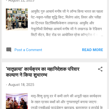
-
August 22, 2025
डिज़ाइन का संयोजन हैं जो राइडिंग प्रेमियों को बेहतरीन
अनुभव प्रदान करती हैं।वीएलएफ टेनिस इलेक्ट्रिक
आयुर्वेद गुरु आचार्य मनीष जी ने लॉन्च किया भारत का पहला
स्कूटर को सस्टेनेबल (स्थायी) एवं व्यवहारिक शहरी
पेट-यकृत-प्लीहा शुद्धि किट, मिलेगा आंत, लिवर और प्लीहा
परिवहन के लिए डिज़ाइन किया गया है। श्री तुषार शेळके,
का ट्रिपल डिटॉक्सिफिकेशन लखनऊ: आयुर्वेद और
मैनेजिंग डायरेक्टर, केवीएमपीएल-मोटोहॉस ने
नेचुरोपैथी विशेषज्ञ आचार्य मनीष जी ने लखनऊ के रेडिसन
कहाः‘‘मोटोहॉस में हम न सिर्फ अपना फुटप्रिन्ट बढ़ा रहे हैं
सिटी सेंटर, कैंट रोड पर आयोजित प्रेस कॉन्फ्रेंस में भारत
बल्कि भारत में राइडिंग के अनुभव को भी नया आयाम दे रहे
का पहला पेट-यकृत-प्लीहा शुद्धि किट लॉन्च किया। यह
हैं। ...
विशेष किट आंत (पेट), लिवर (यकृत) और प्लीहा (स्प्लीन)
READ MORE
Post a Comment
की सेहत को ध्यान में रखकर तैयार की गई है। इसे बनाने में
20 से अधिक वर्षों का शोध, क्लिनिकल ट्रायल और रोगियों
पर सफल परिणाम शामिल हैं। यह किट लाइफस्टाइल से
‘मातृछाया’ कार्यक्रम का महानिदेशक परिवार
जुड़ी बीमारियों की जड़ तक पहुंचकर इलाज करने के लिए
कल्याण ने किया शुभारम्भ
बनाई गई है। सामान्य दवाओं की तरह यह केवल लक्षणों पर
काम नहीं करती बल्कि रोगों को जड़ से ठीक करने और
-
August 18, 2025
रोकथाम में सहायक है। यह न केवल लंबे समय से बीमार
लोगों के लिए बल्कि स्वस्थ लोगों के लिए भी बनाई गई है
मातृ-शिशु मृत्यु दर में कमी लाने की अनूठी पहल कार्यक्रम
ताकि वे इसे अपनी दिनचर्या का हिस्सा बनाकर बीमारियों से
के तहत प्रसव कक्षों को और गुणवत्तापूर्ण बनाया जाएगा :
बच सकें। किट में 4 हफ्तों का एक तयशुदा प्रोटोकॉल है,
एमडी एसबीआई फाउंडेशन बहराइच, बलरामपुर व हरदोई के