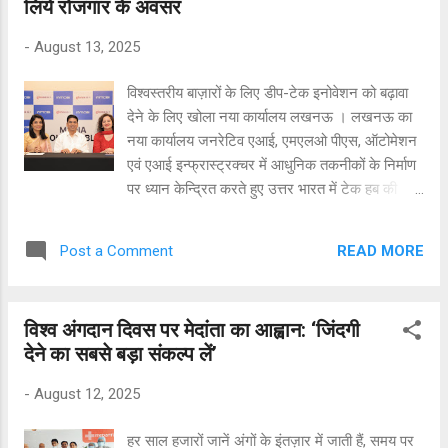
लिये रोजगार के अवसर
लोकतंत्र बना। इस तिरंगा रैली में नगर के संभ्रांत लोगों
क्षेत्रिय नेताओं और मंदिर के सेवादारों ने प्रतिभाग किया।
-
August 13, 2025
महंत ने बतया जैसे हम सभी अपने-अपने त्योहार मनाते है,
यह ऐसा अवसर है जब हम सभी देशवासी मिलकर अपने
विश्वस्तरीय बाज़ारों के लिए डीप-टेक इनोवेशन को बढ़ावा
देश की आजादी का जश्न मनाते है। हमें गर्व है कि हमारा
देने के लिए खोला नया कार्यालय लखनऊ । लखनऊ का
जन्म स्वतंत्र भारत में हुआ है, हमें अपने देश की एकता और
नया कार्यालय जनरेटिव एआई, एमएलओ पीएस, ऑटोमेशन
अखण्डा को बनाए रखते हुए धूमधाम से राष्ट्रीय पर्व मनाना
एवं एआई इन्फ्रास्ट्रक्चर में आधुनिक तकनीकों के निर्माण
चाहिए। महंत ने वीर शहीदों को नमन करते हुए कहा हमें
पर ध्यान केन्द्रित करते हुए उत्तर भारत में टेक हब की
शहीदों का...
भूमिका निभाएगा। InMOBI ने आने वाले साल में इस सेंटर
के लिए तकरीबन 500 इंजीनियरों एवं डीप-टेक
READ MORE
Post a Comment
स्पेशलिस्ट्स को भर्ती करने की योजना बनाई है। इस पहल
से प्रदेश में 3000 से अधिक प्रत्यक्ष एवं अप्रत्यक्ष
नौकरियां उत्पन्न होंगी। यह पहल उत्तर प्रदेश को 1
विश्व अंगदान दिवस पर मेदांता का आह्वान: ‘जिंदगी
ट्रिलियन डॉलर की इकोनोमी बनाने के सरकार के
देने का सबसे बड़ा संकल्प लें’
दृष्टिकोण के अनुरूप है, जो लखनऊ को उभरते एआई
इनोवेशन हब के रूप में स्थापित करेगा। एआई पावर्ड
-
August 12, 2025
टेक्नोलॉजी में ग्लोबल लीडर InMOBI ने लखनऊ में नए
टेक्नोलॉजी सेंटर का लॉन्च किया। इस लॉन्च के साथ यह
हर साल हजारों जानें अंगों के इंतज़ार में जाती हैं, समय पर