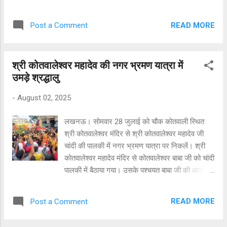
लोगों के विभि...
महादेव का विशेष श्रृंगार किया गया। सावन के अंतिम
सोमवार पर ब्रहा योग, इंद्र योग, रवि योग, सर्वार्थसिद्घि
READ MORE
Post a Comment
योग और गुरु शुक्र की युति से गजलक्ष्मी राजयोग का
निर्माण होने से इसका विशेष महत्व रहा। श्री कोतवालेश्वर
महादेव मंदिर में सुबह से ही भक्तों का आना शुरु हो गया है।
श्री कोतवालेश्वर महादेव की नगर भ्रमण यात्रा में
महादेव मंदिर में शिवलिंग पर गंगाजल, दूध, घी, दही, चीनी,
उमड़े श्रद्धालु
मिश्री, शहद और बेलपत्र से अभिषेक भक्तों द्वारा किया
गया। महंत ने बताया कि शिवलिंग पर इन वस्तु से अभिषेक
-
August 02, 2025
करते है तो इससे कई तरह के लाभ भी आपको मिलते हैं।
महंत ने बताया शिवलिंग पर जल चढ़ाते समय मंत्र ऊं नम:
लखनऊ। सोमवार 28 जुलाई को चौक कोतवाली स्थित
शिवाय का जप भक्तों ने किया। हिंदू धर्म में इस मंत्र का
श्री कोतवालेश्वर मंदिर से श्री कोतवालेश्वर महादेव जी
विशेष महत्व है, और माना जाता है कि इसमें भगवान शिव की
चांदी की पालकी में नगर भ्रमण यात्रा पर निकलें। श्री
कृपा प्राप्त करने की शक्ति है। ऊं नम: शिवाय मंत्र पाँच
कोतवालेश्वर महादेव मंदिर से कोतवालेश्वर बाबा जी को चांदी
अक्षरों से बना है। महंत विशाल गौंड ने बताया कि...
पालकी में बैठाया गया। उसके पश्चयत बाबा जी की आरती व
गॉड ऑफ ऑनर प्रशासन द्वारा दिया गया। प्रशासन से
आये होम गार्ड बैण्ड बजा कर बाबा को प्रस्थान कराया।
READ MORE
Post a Comment
नगर भ्रमण यात्रा श्री कोतवालेश्वर महादेव मंदिर से
कोनेश्वर और चरक चौराहा होते हुए बैंड बाजे के साथ मंदिर