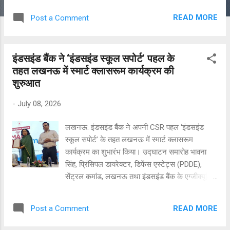
वर्षों में न्यूरोलॉजिकल बीमारियों के मामलों में लगातार बढ़ोतरी
READ MORE
Post a Comment
दर्ज की है। लोगों में जागरूकता बढ़ने और बेहतर
डायग्नोस्टिक सुविधाएं उपलब्ध होने से इन बीमारियों की
पहचान पहले की तुलना में अधिक हो रही है। तनाव पर्याप्त
इंडसइंड बैंक ने ‘इंडसइंड स्कूल सपोर्ट’ पहल के
नींद न लेना डायबिटीज हाई ब्लड प्रेशर और बढ़ती उम्र
तहत लखनऊ में स्मार्ट क्लासरूम कार्यक्रम की
जैसे कारण भी इसके लिए जिम्मेदार हैं। कोविड के बाद के
शुरुआत
समय में नसों से जुड़ी बीमारियों और कम उम्र के लोगों में
स्ट्रोक के मामलों में भी बढ़ोतरी देखी गई है। मैक्स
-
July 08, 2026
लखनऊ में न्यूरोलॉजी के सीनियर डायरेक्टर डॉ. अभिषेक
श्रीवास्तव ने कहा स्ट्रोक और कई न्यूरोलॉजिकल
लखनऊ: इंडसइंड बैंक ने अपनी CSR पहल ‘इंडसइंड
बीमारियां अब केवल बुजुर्गों तक सीमित नहीं रह गई हैं।
स्कूल सपोर्ट’ के तहत लखनऊ में स्मार्ट क्लासरूम
हमारे पास 30 और 40 वर्ष की आयु के मरीज भी स्ट्रोक
कार्यक्रम का शुभारंभ किया। उद्घाटन समारोह भावना
नसों से जुड़ी बीमारियों और अन्य न्यूरोलॉजिकल समस्याओं
सिंह, प्रिंसिपल डायरेक्टर, डिफेंस एस्टेट्स (PDDE),
के साथ बड़ी संख्या में ...
सेंट्रल कमांड, लखनऊ तथा इंडसइंड बैंक के एग्जीक्यूटिव
डायरेक्टर (डेजिग्नेट) गणेश शंकरन की गरिमामयी
उपस्थिति में माध्यमिक विद्यालय, आर.ए. बाजार, लखनऊ में
READ MORE
Post a Comment
आयोजित किया गया। यह पहल लखनऊ कैंटोनमेंट बोर्ड के
अपने विद्यालयों को आदर्श शिक्षण संस्थानों में परिवर्तित