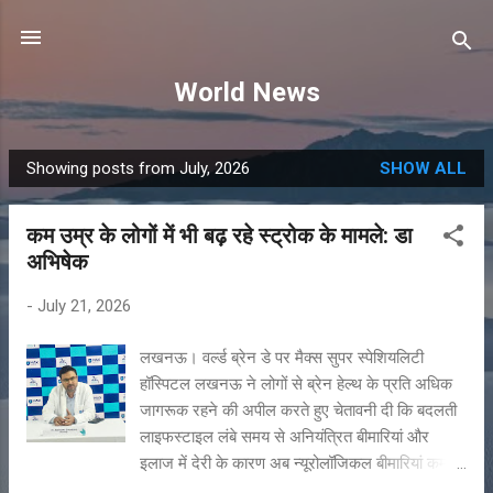
Skip to main content
World News
Showing posts from July, 2026
SHOW ALL
P
o
कम उम्र के लोगों में भी बढ़ रहे स्ट्रोक के मामले: डा
s
अभिषेक
t
s
-
July 21, 2026
लखनऊ। वर्ल्ड ब्रेन डे पर मैक्स सुपर स्पेशियलिटी
हॉस्पिटल लखनऊ ने लोगों से ब्रेन हेल्थ के प्रति अधिक
जागरूक रहने की अपील करते हुए चेतावनी दी कि बदलती
लाइफस्टाइल लंबे समय से अनियंत्रित बीमारियां और
इलाज में देरी के कारण अब न्यूरोलॉजिकल बीमारियां कम
उम्र के लोगों को भी तेजी से प्रभावित कर रही हैं। गत ५