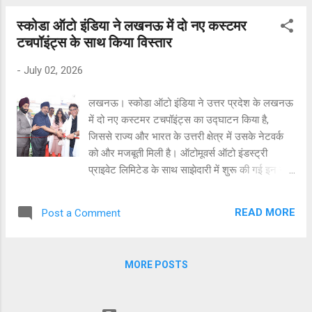
करने के दृष्टिकोण को समर्थन देती है। यह भारत सरकार
स्कोडा ऑटो इंडिया ने लखनऊ में दो नए कस्टमर
की मॉडल स्कूल पहल से प्रेरित है और राष्ट्रीय शिक्षा नीति
टचपॉइंट्स के साथ किया विस्तार
(एनईपी) 2020 के अनुरूप है। NGO साझेदार लर्निंग
लिंक्स फाउंडेशन के सहयोग से कार्यक्रम के पहले चरण में
-
July 02, 2026
उत्तर प्रदेश के लखनऊ स्थित कैंटोनमेंट बोर्ड के छह
स्कूलों को शामिल किया गया है। आने वाले महीनों में इस
लखनऊ। स्कोडा ऑटो इंडिया ने उत्तर प्रदेश के लखनऊ
कार्यक्रम का विस्तार महाराष्ट्र, राजस्थान, मेघालय और
में दो नए कस्टमर टचपॉइंट्स का उद्घाटन किया है,
तमिलनाडु के आशा स्कूलों तथा सरकारी सहायता प्राप्त
जिससे राज्य और भारत के उत्तरी क्षेत्र में उसके नेटवर्क
विद्यालयों तक किया जाएगा। इससे कक्षा 1 से 12 तक के
को और मजबूती मिली है। ऑटोमूवर्स ऑटो इंडस्ट्री
2,900 से अधिक विद्यार्थियों को लाभ मिलेगा, और 100 से
प्राइवेट लिमिटेड के साथ साझेदारी में शुरू की गई इन नई
अधिक शिक्षकों को डिजिटल क्लास...
सुविधाओं में अयोध्या रोड पर एक सेल्स सुविधा और
बाराबंकी, लखनऊ में एक आफ्टर-सेल्स सुविधा शामिल है।
READ MORE
Post a Comment
अयोध्या रोड स्थित नया सेल्स सेंटर 5,200 वर्ग फ़ीट क्षेत्र
में फैला है, जहां एक समय में छह कारों का प्रदर्शन किया
जा सकता है, जबकि बाराबंकी में 13,500 वर्ग फ़ीट का
MORE POSTS
आफ्टर-सेल्स सेंटर है जिसमें 10 सर्विस बे उपलब्ध हैं।
लखनऊ में ये नए सेंटर स्कोडा ऑटो की ग्लोबल 'मॉडर्न
सॉलिड' ग्लोबल डिज़ाइन फिलॉसफी को दर्शाते हैं, जो सभी