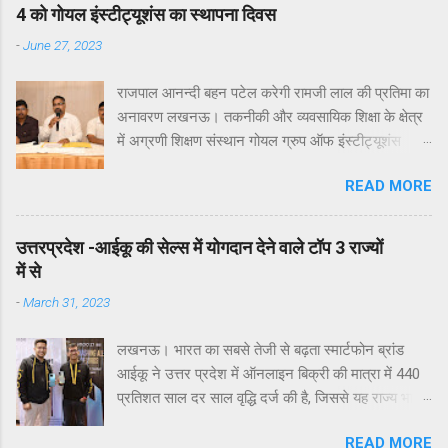
4 को गोयल इंस्टीट्यूशंस का स्थापना दिवस
-
June 27, 2023
राजपाल आनन्दी बहन पटेल करेगी रामजी लाल की प्रतिमा का
अनावरण लखनऊ। तकनीकी और व्यवसायिक शिक्षा के क्षेत्र
में अग्रणी शिक्षण संस्थान गोयल ग्रुप ऑफ इंस्टीट्यूशंस
लखनऊ के 16वें स्थापना दिवस समारोह का आयोजन आगामी
READ MORE
4 जुलाई 2023 को विद्यालय के प्रांगण में किया जाएगा। इस
बात की जानकारी आज एक प्रेसवार्ता में गोयल इंस्टीटयूशन के
निदेशक समन्वय डॉ आलोक जैन ने दी। उन्होने बताया कि
उत्तरप्रदेश -आईकू की सेल्स में योगदान देने वाले टॉप 3 राज्यों
आगामी 4 जुलाई 2023 को प्रात: 11:00 बजे होने वाला गोयल
में से
ग्रुप ऑफ इंस्टीट्यूशंस का स्थापना दिवस समारोह अध्यक्ष
-
March 31, 2023
गोयल ग्रुप इं. महेश कुमार अग्रवाल (गोयल) के पिता स्व:
रामजी लाल अग्रवाल को समर्पित होगा। उन्होने बताया की इस
लखनऊ। भारत का सबसे तेजी से बढ़ता स्मार्टफोन ब्रांड
बार पूरा शैक्षणिक सत्र रामजी लाल अग्रवाल जन्म शताब्दी
आईकू ने उत्तर प्रदेश में ऑनलाइन बिक्री की मात्रा में 440
समारोह के रूप में मनाया जाएगा। श्री रामजी लाल अग्रवाल
प्रतिशत साल दर साल वृद्धि दर्ज की है, जिससे यह राज्य भारत
का जन्म 31 मार्च 1923 को हुआ था। आलोक जैन ने बताया
में सबसे अधिक राजस्व योगदानकर्ताओं में से एक बन गया है।
की गोयल ग्रुप ऑफ इंस्टीट्यूशंस के स्थापना दिवस समारोह
READ MORE
पिछले साल की तुलना में कंपनी की राज्य में बिक्री में 233