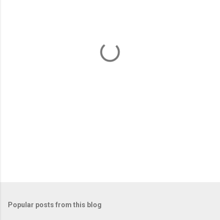
e
n
t
s
Popular posts from this blog