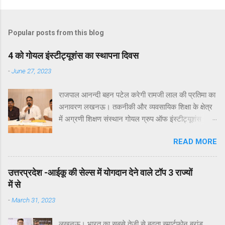
Popular posts from this blog
4 को गोयल इंस्टीट्यूशंस का स्थापना दिवस
-
June 27, 2023
राजपाल आनन्दी बहन पटेल करेगी रामजी लाल की प्रतिमा का
अनावरण लखनऊ। तकनीकी और व्यवसायिक शिक्षा के क्षेत्र
में अग्रणी शिक्षण संस्थान गोयल ग्रुप ऑफ इंस्टीट्यूशंस
लखनऊ के 16वें स्थापना दिवस समारोह का आयोजन आगामी
READ MORE
4 जुलाई 2023 को विद्यालय के प्रांगण में किया जाएगा। इस
बात की जानकारी आज एक प्रेसवार्ता में गोयल इंस्टीटयूशन के
निदेशक समन्वय डॉ आलोक जैन ने दी। उन्होने बताया कि
उत्तरप्रदेश -आईकू की सेल्स में योगदान देने वाले टॉप 3 राज्यों
आगामी 4 जुलाई 2023 को प्रात: 11:00 बजे होने वाला गोयल
में से
ग्रुप ऑफ इंस्टीट्यूशंस का स्थापना दिवस समारोह अध्यक्ष
-
March 31, 2023
गोयल ग्रुप इं. महेश कुमार अग्रवाल (गोयल) के पिता स्व:
रामजी लाल अग्रवाल को समर्पित होगा। उन्होने बताया की इस
लखनऊ। भारत का सबसे तेजी से बढ़ता स्मार्टफोन ब्रांड