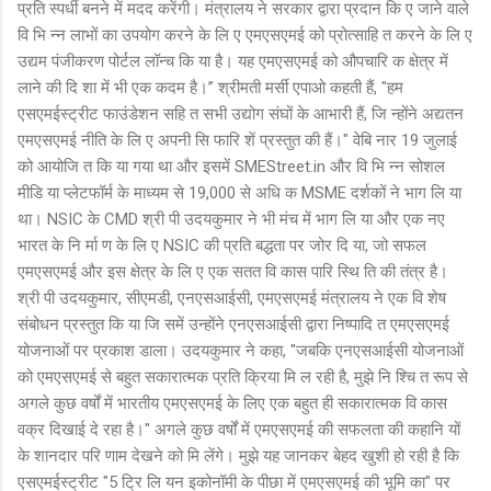
प्रति स्पर्धी बनने में मदद करेंगी। मंत्रालय ने सरकार द्वारा प्रदान कि ए जाने वाले
वि भि न्न लाभों का उपयोग करने के लि ए एमएसएमई को प्रोत्साहि त करने के लि ए
उद्यम पंजीकरण पोर्टल लॉन्च कि या है। यह एमएसएमई को औपचारि क क्षेत्र में
लाने की दि शा में भी एक कदम है।” श्रीमती मर्सी एपाओ कहती हैं, "हम
एसएमईस्ट्रीट फाउंडेशन सहि त सभी उद्योग संघों के आभारी हैं, जि न्होंने अद्यतन
एमएसएमई नीति के लि ए अपनी सि फारि शें प्रस्तुत की हैं।" वेबि नार 19 जुलाई
को आयोजि त कि या गया था और इसमें SMEStreet.in और वि भि न्न सोशल
मीडि या प्लेटफॉर्म के माध्यम से 19,000 से अधि क MSME दर्शकों ने भाग लि या
था। NSIC के CMD श्री पी उदयकुमार ने भी मंच में भाग लि या और एक नए
भारत के नि र्मा ण के लि ए NSIC की प्रति बद्धता पर जोर दि या, जो सफल
एमएसएमई और इस क्षेत्र के लि ए एक सतत वि कास पारि स्थि ति की तंत्र है।
श्री पी उदयकुमार, सीएमडी, एनएसआईसी, एमएसएमई मंत्रालय ने एक वि शेष
संबोधन प्रस्तुत कि या जि समें उन्होंने एनएसआईसी द्वारा निष्पादि त एमएसएमई
योजनाओं पर प्रकाश डाला। उदयकुमार ने कहा, "जबकि एनएसआईसी योजनाओं
को एमएसएमई से बहुत सकारात्मक प्रति क्रिया मि ल रही है, मुझे नि श्चि त रूप से
अगले कुछ वर्षों में भारतीय एमएसएमई के लिए एक बहुत ही सकारात्मक वि कास
वक्र दिखाई दे रहा है।" अगले कुछ वर्षों में एमएसएमई की सफलता की कहानि यों
के शानदार परि णाम देखने को मि लेंगे। मुझे यह जानकर बेहद खुशी हो रही है कि
एसएमईस्ट्रीट "5 ट्रि लि यन इकोनॉमी के पीछा में एमएसएमई की भूमि का" पर