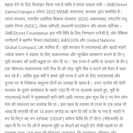
बढ़ावा देने के लिए डिज़ाइन किया गया है ताकि वे वापस उछाल सकें। SMEStreet
GameChangers फोरम 2022 MSME मंत्रालय, सरकार द्वारा समर्थित है।
भारत सरकार, भारतीय उद्यमिता विकास संस्थान, (EDII) अहमदाबाद, राष्ट्रीय लघु
उद्योग निगम (NSIC), लेक्स कॉम्प्ली, वाधवानी फाउंडेशन और बादाम-वर्टिक्स।
SMEStreet Foundation इस गति विधि के लिए निष्पादन एजेंसी है, और वैश्विक
भागीदारों में बहरीन स्थित UNISMO, AASGON और United Nations
Global Compact, UK शामिल हैं। यूपी सरकार में एमएसएमई और खादी मंत्री
राकेश सचान ने व्यापार के लिए सकारात्मक और सुरक्षित वातावरण बनाने के लि ए
यूपी सरकार की प्रति बद्धता पर जोर दि या। "हम राज्य में आर्थि क उत्थान के लि ए
एक चौतरफा सकारात्मक पारि स्थि ति की तंत्र सुनि श्चि त करने की दिशा में काम
कर रहे हैं। अंतिम कुछ वर्षों ने हमारे यूपी राज्य में आने के लिए एमएसएमई और
दुनया भर से निवेशक समुदाय दोनों का उत्साह दि खाया है। उत्तर प्रदेश की योगी
सरकार के दूसरे कार्यकाल के पहले 100 दि नों पर प्रकाश डालते हुए, यूपी के
एमएसएमई मंत्री ने मुख्यमंत्री श्री योगी आदि त्यनाथ द्वारा शुरू कि ए गए मेगा लोन
मेले की सफलता का उल्लेख कि या। इस पहल के माध्यम से राज्य के एक लाख नौ
लाख हि तग्राहि यों को 16 हजार करोड़ का ऋण वि तरि त कि या गया है. मंत्री ने
वन डि स्ट्रि क्ट वन प्रोडक्ट (ODOP) कॉमन फैसि लि टी सेंटर (सीएफसी) के
तहत वि भि न्न जि लों में सामान्य सुवि धा केंद्रों को मंजूरी देने जैसी पहलों पर भी
प्रकाश डाला, "इस तरह की योजनाएं आजमगढ़, सि द्धार्थनगर, सीतापुर और