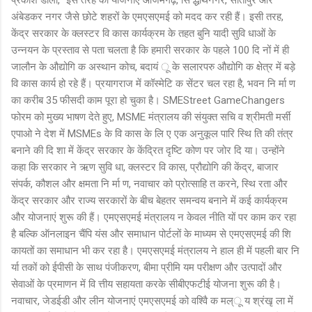
अंबेडकर नगर जैसे छोटे शहरों के एमएसएमई को मदद कर रही हैं। इसी तरह,
केंद्र सरकार के क्लस्टर वि कास कार्यक्रम के तहत बुनि यादी सुवि धाओं के
उन्नयन के प्रस्ताव से पता चलता है कि हमारी सरकार के पहले 100 दि नों में ही
जालौन के औद्योगि क अस्थान कोच, बदायं ू के सलारपरु औद्योगि क क्षेत्र में बड़े
वि कास कार्य हो रहे हैं। प्रयागराज में कॉस्मेटि क सेंटर चल रहा है, भवन नि र्मा ण
का करीब 35 फीसदी काम पूरा हो चुका है। SMEStreet GameChangers
फोरम को मुख्य भाषण देते हुए, MSME मंत्रालय की संयुक्त सचि व श्रीमती मर्सी
एपाओ ने देश में MSMEs के वि कास के लि ए एक अनुकूल पारि स्थि ति की तंत्र
बनाने की दि शा में केंद्र सरकार के केंद्रित दृष्टि कोण पर जोर दि या। उन्होंने
कहा कि सरकार ने ऋण सुवि धा, क्लस्टर वि कास, प्रौद्योगि की केंद्र, बाजार
संपर्क, कौशल और क्षमता नि र्मा ण, नवाचार को प्रोत्साहि त करने, स्थि रता और
केंद्र सरकार और राज्य सरकारों के बीच बेहतर समन्वय बनाने में कई कार्यक्रम
और योजनाएं शुरू की हैं। एमएसएमई मंत्रालय न केवल नीति यों पर काम कर रहा
है बल्कि ऑनलाइन चैंपि यंस और समाधान पोर्टलों के माध्यम से एमएसएमई की शि
कायतों का समाधान भी कर रहा है। एमएसएमई मंत्रालय ने हाल ही में पहली बार नि
र्या तकों को ईपीसी के साथ पंजीकरण, बीमा प्रीमि यम परीक्षण और उत्पादों और
सेवाओं के प्रमाणन में वि त्तीय सहायता करके सीबीएफटीई योजना शुरू की है।
नवाचार, जेडईडी और लीन योजनाएं एमएसएमई को वश्विै क मल्ू य श्रंखृ ला में