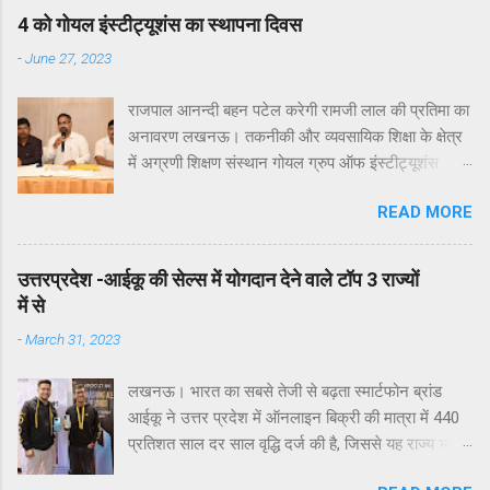
4 को गोयल इंस्टीट्यूशंस का स्थापना दिवस
-
June 27, 2023
राजपाल आनन्दी बहन पटेल करेगी रामजी लाल की प्रतिमा का
अनावरण लखनऊ। तकनीकी और व्यवसायिक शिक्षा के क्षेत्र
में अग्रणी शिक्षण संस्थान गोयल ग्रुप ऑफ इंस्टीट्यूशंस
लखनऊ के 16वें स्थापना दिवस समारोह का आयोजन आगामी
READ MORE
4 जुलाई 2023 को विद्यालय के प्रांगण में किया जाएगा। इस
बात की जानकारी आज एक प्रेसवार्ता में गोयल इंस्टीटयूशन के
निदेशक समन्वय डॉ आलोक जैन ने दी। उन्होने बताया कि
उत्तरप्रदेश -आईकू की सेल्स में योगदान देने वाले टॉप 3 राज्यों
आगामी 4 जुलाई 2023 को प्रात: 11:00 बजे होने वाला गोयल
में से
ग्रुप ऑफ इंस्टीट्यूशंस का स्थापना दिवस समारोह अध्यक्ष
-
March 31, 2023
गोयल ग्रुप इं. महेश कुमार अग्रवाल (गोयल) के पिता स्व:
रामजी लाल अग्रवाल को समर्पित होगा। उन्होने बताया की इस
लखनऊ। भारत का सबसे तेजी से बढ़ता स्मार्टफोन ब्रांड
बार पूरा शैक्षणिक सत्र रामजी लाल अग्रवाल जन्म शताब्दी
आईकू ने उत्तर प्रदेश में ऑनलाइन बिक्री की मात्रा में 440
समारोह के रूप में मनाया जाएगा। श्री रामजी लाल अग्रवाल
प्रतिशत साल दर साल वृद्धि दर्ज की है, जिससे यह राज्य भारत
का जन्म 31 मार्च 1923 को हुआ था। आलोक जैन ने बताया
में सबसे अधिक राजस्व योगदानकर्ताओं में से एक बन गया है।
की गोयल ग्रुप ऑफ इंस्टीट्यूशंस के स्थापना दिवस समारोह