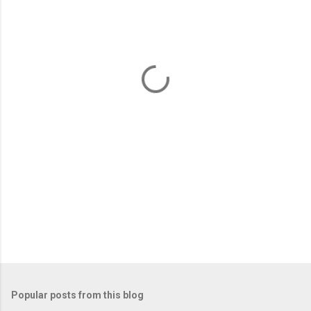
m
e
n
t
s
Popular posts from this blog