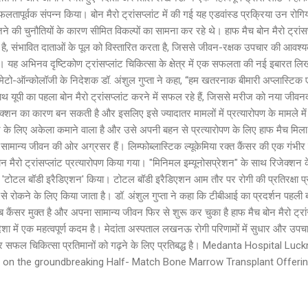
ो सफलतापूर्वक संपन्न किया। बोन मैरो ट्रांसप्लांट में की गई यह एडवांस्ड प्रक्रिया उन 
 की चुनौतियों के कारण सीमित विकल्पों का सामना कर रहे थे। हाफ मैच बोन मैरो ट्रांसप
ाता है, संभावित दाताओं के पूल को विस्तारित करता है, जिससे जीवन-रक्षक उपचार की आवश्यक
। यह अभिनव दृष्टिकोण ट्रांसप्लांट चिकित्सा के क्षेत्र में एक सफलता की नई इबारत ल
ेटो-ऑन्कोलॉजी के निदेशक डॉ. अंशुल गुप्ता ने कहा, “हम खतरनाक बीमारी अप्लास्टिक एनीम
ाथ यूपी का पहला बोन मैरो ट्रांसप्लांट करने में सफल रहे हैं, जिससे मरीज को नया जीव
जेक्शन का कारण बन सकती है और इसलिए इसे ज्यादातर मामलों में प्रत्यारोपण के मामले म
 के लिए अकेला कमाने वाला है और उसे अपनी बहन से प्रत्यारोपण के लिए हाफ मैच मिला।
 वह सामान्य जीवन की ओर अग्रसर हैं। लिम्फोब्लास्टिक ल्यूकेमिया रक्त कैंसर की एक गंभीर 
 बोन मैरो ट्रांसप्लांट प्रत्यारोपण किया गया। "मिनिमल इम्यूनोसप्रेशन" के साथ रिजेक्
 'टोटल बॉडी इरैडिएशन' किया। टोटल बॉडी इरैडिएशन आम तौर पर रोगी की प्रतिरक्षा प्रणाल
से रोकने के लिए किया जाता है। डॉ. अंशुल गुप्ता ने कहा कि टीबीआई का प्रदर्शन पहली ब
ब कैंसर मुक्त है और अपना सामान्य जीवन फिर से शुरू कर चुका है हाफ मैच बोन मैरो ट्
िशा में एक महत्वपूर्ण कदम है। मेदांता अस्पताल लखनऊ रोगी परिणामों में सुधार और उपचार 
ों और सफल चिकित्सा प्रतिमानों को गढ़ने के लिए प्रतिबद्ध है। Medanta Hospital 
on the groundbreaking Half- Match Bone Marrow Transplant Offerin