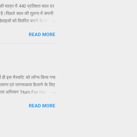
की मात्रा में 440 प्रतिशत साल दर
ा है।पिछले साल की तुलना में कंपनी
क डिवाइसों को वितरित करने के लिए
पहले दिन से ही 20 हजार से कम
READ MORE
 देश में आईकू जेड7 की बिक्री में 12
आईकू के चीफ एग्जीक्यूटिव ऑफिसर,
ें स्थिर वृद्धि और उत्साहजनक
पने पोर्टफोलियो का विस्त...
 ही इस मैस्कॉट को लॉन्च किया गया
ी भावना एवं जागरूकता फ़ैलाने के लिए
ागरूकता अभियान 'Hum For Her' का
्थानों को जागरूक किया जा रहा है
READ MORE
यम से जागरूकता फ़ैलाने का निर्णय
 लिए भी आगे आएं– पुरुष 112 व
ागरूकता फ...