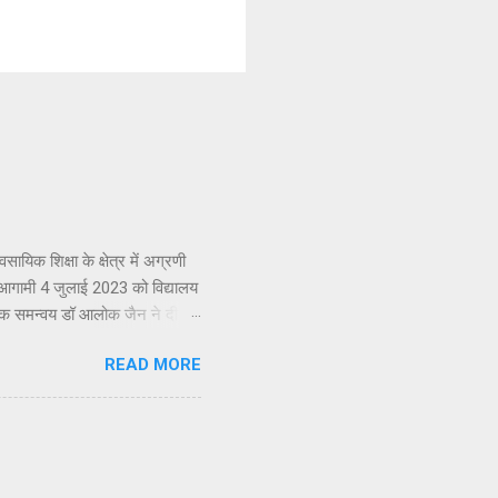
 शिक्षा के क्षेत्र में अग्रणी
 आगामी 4 जुलाई 2023 को विद्यालय
देशक समन्वय डॉ आलोक जैन ने दी।
ूशंस का स्थापना दिवस समारोह
READ MORE
गा। उन्होने बताया की इस बार पूरा
ाल अग्रवाल का जन्म 31 मार्च 1923
ख्य अतिथि उत्तर प्रदेश की
कुमार अग्रवाल (गोयल) के पिता