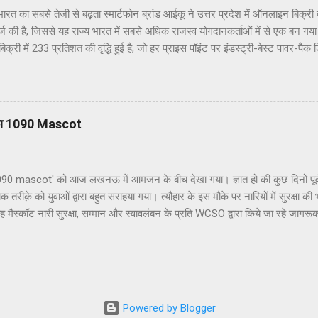
 का सबसे तेजी से बढ़ता स्मार्टफोन ब्रांड आईकू ने उत्तर प्रदेश में ऑनलाइन बिक्री 
दर्ज की है, जिससे यह राज्य भारत में सबसे अधिक राजस्व योगदानकर्ताओं में से एक बन गय
ं बिक्री में 233 प्रतिशत की वृद्धि हुई है, जो हर प्राइस पॉइंट पर इंडस्ट्री-बेस्ट पावर-पै
वेशन के कारण संभव हुआ है। ब्रांड का हाल ही में लॉन्च किया गया आईकू जेड7 सेल के 
 अमेज़न के सबसे अधिक बिकने वाले स्मार्टफोन के रूप में रिकॉर्ड तोड़ रहा है। उत्तर प्रदेश
दान देने वाले प्रमुख बाजारों में से एक था। ब्रांड की ग्रोथ जर्नी को शेयर करते हुए 
ा ने कहा हमने परफॉर्मेंस ओरिएंटेड प्रोडक्ट पर अपना फोकस करते हुए राज्य और देश भर म
का 1090 Mascot
खा है। हमने पहले ही फ्लैगशिप - आईकू 11, नियो 7 और अब जेड 7 जैसे प्रोडक्ट के साथ अ
'1090 mascot' को आज लखनऊ में आमजन के बीच देखा गया। ज्ञात हो की कुछ दिनों पूर्व
ीक़े को युवाओं द्वारा बहुत सराहया गया। त्यौहार के इस मौके पर नारियों में सुरक्षा क
ह मैस्कॉट नारी सुरक्षा, सम्मान और स्वावलंबन के प्रति WCSO द्वारा किये जा रहे ज
े प्रत्येक जनपद में किया जा रहा है। साथ ही साथ इस अभियान से पुरुष, महिलाओं व संस
ावलंबन में भागिदार बनें। इस अभियान के लिए संगठन द्वारा ऑनलाइन व ऑफलाइन दोनों माध्
विभिन्न जनपदों में जन-जागरूकता अभियान किया जा रहा है। दूसरी महिलाओं की मदद के
sionShakti के उद्देश्यों पर आधारित 'Hamari Suraksha' अभियान जन-जन में यह ज
Powered by Blogger