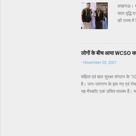
लखनऊ। भारत
साल वृद्धि 
की राज्य मे
किए गए इनो
सेगमेंट में
प्रतिशत योग
निपुन मार्य
लोगों के बीच आया WCSO 
रिस्पांस दे
-
November 03, 2021
महिला एवं बाल सुरक्षा संगठन के 
है। जन-जागरण के इस नए एवं रोचक तर
यह मैस्कॉट एक उचित माध्यम है। य
हिस्सा है। इस अभियान को प्रदेश क
की वह नारी सुरक्षा, सम्मान व स्व
लिया गया है। मैस्कॉट की मदद से 
महिलाएं 1090 पर कॉल करें #Mis