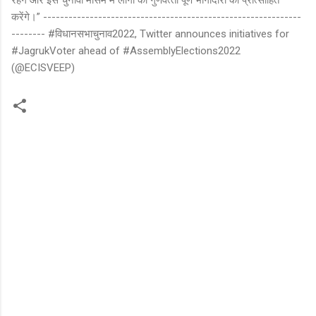
करेंगे।” -------------------------------------------------------------
-------- #विधानसभाचुनाव2022, Twitter announces initiatives for
#JagrukVoter ahead of #AssemblyElections2022
(@ECISVEEP)
C
o
m
m
e
n
t
s