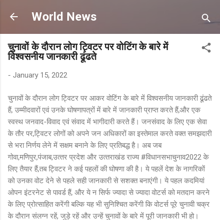
Skip to main content
World News
चुनावों के दौरान लोग ट्विटर पर वोटिंग के बारे में
विश्‍वसनीय जानकारी ढूंढते
-
January 15, 2022
चुनावों के दौरान लोग ट्विटर पर आकर वोटिंग के बारे में विश्‍वसनीय जानकारी ढूंढते
हैं, उम्‍मीदवारों एवं उनके घोषणापत्रों में बारे में जानकारी प्राप्‍त करते हैं,और एक
स्‍वस्‍थ जनवाद-विवाद एवं संवाद में भागीदारी करते हैं। जनसंवाद के लिए एक सेवा
के तौर पर,ट्विटर लोगों को अपने जन अधिकारों का इस्‍तेमाल करते वक्‍त समझदारी
से भरा निर्णय लेने में सक्षम बनाने के लिए प्रतिबद्ध है। अब जब
गोवा,मणिपुर,पंजाब,उत्‍तर प्रदेश और उत्‍तराखंड राज्‍य #विधानसभाचुनाव2022 के
लिए तैयार हैं,तब ट्विटर ने कई पहलों की घोषणा की है। ये पहलें देश के नागरिकों
को उनका वोट देने से पहले सही जानकारी से सशक्‍त बनाएंगी। ये पहल कदमियां
ओपन इंटरनेट से पावर्ड हैं, और ये न सिर्फ ज्‍यादा से ज्‍यादा वोटर्स को मतदान करने
के लिए प्रोत्‍साहित करेंगी बल्कि यह भी सुनिश्चित करेंगी कि वोटर्स पूरे चुनावी चक्र
के दौरान संलग्‍न रहें, जुड़े रहें और उन्‍हें चुनावों के बारे में पूरी जानकारी भी हो।