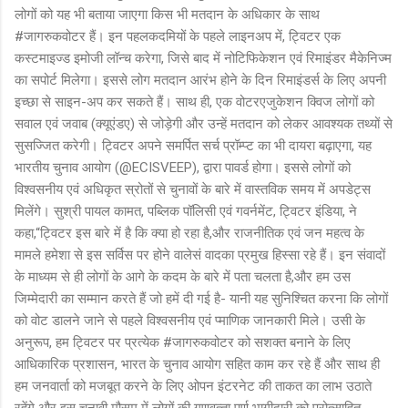
लोगों को यह भी बताया जाएगा किस भी मतदान के अधिकार के साथ
#जागरुकवोटर हैं। इन पहलकदमियों के पहले लाइनअप में, ट्विटर एक
कस्‍टमाइज्‍ड इमोजी लॉन्‍च करेगा, जिसे बाद में नोटिफिकेशन एवं रिमाइंडर मैकेनिज्‍म
का सपोर्ट मिलेगा। इससे लोग मतदान आरंभ होने के दिन रिमाइंडर्स के लिए अपनी
इच्‍छा से साइन-अप कर सकते हैं। साथ ही, एक वोटरएजुकेशन क्विज लोगों को
सवाल एवं जवाब (क्‍यूएंडए) से जोड़ेगी और उन्‍हें मतदान को लेकर आवश्‍यक तथ्‍यों से
सुसज्जित करेगी। ट्विटर अपने समर्पित सर्च प्रॉम्‍प्‍ट का भी दायरा बढ़ाएगा, यह
भारतीय चुनाव आयोग (@ECISVEEP), द्वारा पावर्ड होगा। इससे लोगों को
विश्‍वसनीय एवं अधिकृत स्रोतों से चुनावों के बारे में वास्‍तविक समय में अपडेट्स
मिलेंगे। सुश्री पायल कामत, पब्लिक पॉलिसी एवं गवर्नमेंट, ट्विटर इंडिया, ने
कहा,“ट्विटर इस बारे में है कि क्‍या हो रहा है,और राजनीतिक एवं जन महत्‍व के
मामले हमेशा से इस सर्विस पर होने वालेसं वादका प्रमुख हिस्‍सा रहे हैं। इन संवादों
के माध्‍यम से ही लोगों के आगे के कदम के बारे में पता चलता है,और हम उस
जिम्‍मेदारी का सम्‍मान करते हैं जो हमें दी गई है- यानी यह सुनिश्चित करना कि लोगों
को वोट डालने जाने से पहले विश्‍वसनीय एवं प्माणिक जानकारी मिले। उसी के
अनुरूप, हम ट्विटर पर प्रत्‍येक #जागरुकवोटर को सशक्‍त बनाने के लिए
आधिकारिक प्रशासन, भारत के चुनाव आयोग सहित काम कर रहे हैं और साथ ही
हम जनवार्ता को मजबूत करने के लिए ओपन इंटरनेट की ताकत का लाभ उठाते
रहेंगे और इस चुनावी मौसम में लोगों की गुणवत्‍ता पूर्ण भागीदारी को प्रोत्‍साहित