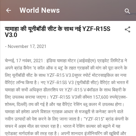
Skip to main content
World News
यामाहा की यूनीबॉडी सीट के साथ नई YZF-R15S
V3.0
-
November 17, 2021
चेन्नई, 17 नवंबर, 2021 : इंडिया यामाहा मोटर (आईवाईएम) प्राइवेट लिमिटेड ने
अपने ब्रांड कैंपेन ‘द कॉल ऑफ द ब्लू’ के तहत ग्राहकों की मांग को पूरा करने के
लिए यूनीबॉडी सीट के साथ YZF-R15 V3.0सुपर स्पोर्ट मोटरसाइकिल का नया
वैरिएंट लॉन्च किया है। नए YZF-R15S V3 (यूनीबॉडी सीट) वैरिएंट को भारत में
यामाहा की सभी अधिकृत डीलरशिप पर YZF-R15 V4मॉडल के साथ बिक्री के
लिए उपलब्ध कराया जाएगा। YZF-R15S V3की कीमत 157,600 रुपये(एक्स-
शोरूम, दिल्ली) तय की गई है और यह वैरिएंट रेसिंग ब्लू कलर में उपलब्ध होगा।
यामाहा को हमेशा अपने विशाल ग्राहक आधार से मजबूती से कनेक्ट करने वाले
नवीन उत्पादों को पेश करने के लिए जाना जाता है। "YZF-R15" ब्रांड कंपनी के
सफर में अहम मील का पत्थर रहा है। भारत में रेसिंग कल्चर को बढ़ाने में यह
प्रोडक्ट मार्गदर्शक की तरह रहा है। अपनी शानदार इंजीनियरिंग की खूबियों और