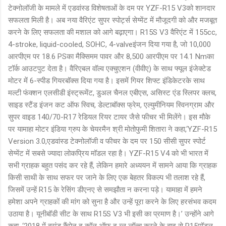
टेक्नोलॉजी के मामले में एडवांस्ड विशेषताओं के दम पर YZF-R15 V3को शानदार
सफलता मिली है। अब नया वैरिएंट सुपर स्पोर्ट्स सेग्मेंट में मौजूदगी को और मजबूत
करने के लिए सफलता की मशाल को आगे बढ़ाएगा। R15S V3 वैरिएंट में 155cc,
4-stroke, liquid-cooled, SOHC, 4-valveइंजन दिया गया है, जो 10,000
आरपीएम पर 18.6 PSका मैक्सिमम पावर और 8,500 आरपीएम पर 14.1 Nmका
टॉर्क आउटपुट देता है। वैरिएबल वॉल्व एक्चुएशन (वीवीए) के साथ फ्यूल इंजेक्टेड
मोटर में 6-स्पीड गियरबॉक्स दिया गया है। इसमें गियर शिफ्ट इंडिकेटरके साथ
मल्टी फंक्शन एलसीडी इंस्ट्रूमेंट, डुअल चैनल एबीएस, असिस्ट एंड स्लिपर क्लच,
साइड स्टैंड इंजन कट ऑफ स्विच, डेल्टाबॉक्स फ्रेम, एल्युमीनियम स्विनग्राम और
सुपर वाइड 140/70-R17 रेडियल रियर टायर जैसे फीचर भी मिलेंगे। इस मौके
पर यामाहा मोटर इंडिया ग्रुप के चेयरमैन श्री मोतोफुमी शितारा ने कहा,‘YZF-R15
Version 3.0,एडवांस्ड टेक्नोलॉजी व फीचर के दम पर 150 सीसी सुपर स्पोर्ट
सेग्मेंट में सबसे ज्यादा लोकप्रिय मॉडल रहा है। YZF-R15 V4 को भी भारत में
सभी ग्राहक बहुत पसंद कर रहे हैं, लेकिन हमारे अध्ययन में सामने आया कि ग्राहक
किसी साथी के साथ सफर पर जाने के लिए एक बेहतर विकल्प भी तलाश रहे हैं,
जिसमें उन्हें R15 के रेसिंग डीएनए से समझौता न करना पड़े। यामाहा में हमने
हमेशा अपने ग्राहकों की मांग को सुना है और उन्हें पूरा करने के लिए हरसंभव कदम
उठाया है। यूनीबॉडी सीट के साथ R15S V3 भी इसी का प्रमाण है।’ उन्होंने आगे
कहा, ‘2018 में ब्रांड कैंपेन द कॉल ऑफ द ब्लू लॉन्च करने के बाद से R15मॉडल