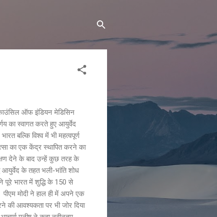
्रल काउंसिल ऑफ इंडियन मेडिसिन
य का स्वागत करते हुए आयुर्वेद
रत बल्कि विश्व में भी महत्वपूर्ण
त्सा का एक केंद्र स्थापित करने का
षण देने के बाद उन्हें कुछ तरह के
ि आयुर्वेद के तहत भली-भांति शोध
ूरे भारत में शुद्धि के 150 से
ं। पीएम मोदी ने हाल ही में अपने एक
त करने की आवश्यकता पर भी जोर दिया
ं। आचार्य मनीष ने कहा नवीनतम