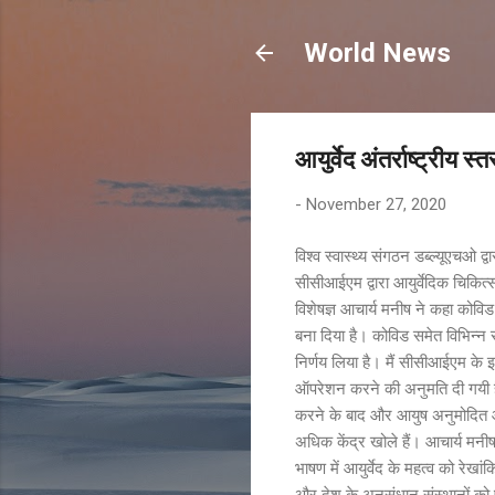
World News
आयुर्वेद अंतर्राष्ट्रीय 
-
November 27, 2020
विश्व स्वास्थ्य संगठन डब्ल्यूएचओ 
सीसीआईएम द्वारा आयुर्वेदिक चिकित्
विशेषज्ञ आचार्य मनीष ने कहा कोविड 
बना दिया है। कोविड समेत विभिन्न र
निर्णय लिया है। मैं सीसीआईएम के इस 
ऑपरेशन करने की अनुमति दी गयी है। 
करने के बाद और आयुष अनुमोदित आयुर
अधिक केंद्र खोले हैं। आचार्य मनीष 
भाषण में आयुर्वेद के महत्व को रेख
और देश के अनुसंधान संस्थानों को ऐ