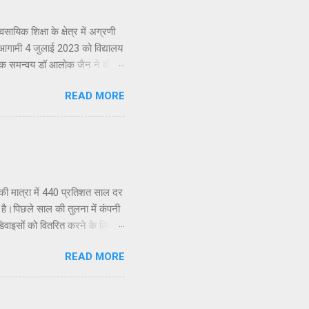
 शिक्षा के क्षेत्र में अग्रणी
 आगामी 4 जुलाई 2023 को विद्यालय
देशक समन्वय डॉ आलोक जैन ने दी।
ूशंस का स्थापना दिवस समारोह
READ MORE
गा। उन्होने बताया की इस बार पूरा
ाल अग्रवाल का जन्म 31 मार्च 1923
ख्य अतिथि उत्तर प्रदेश की
कुमार अग्रवाल (गोयल) के पिता
की मात्रा में 440 प्रतिशत साल दर
ा है।पिछले साल की तुलना में कंपनी
क डिवाइसों को वितरित करने के लिए
पहले दिन से ही 20 हजार से कम
READ MORE
 देश में आईकू जेड7 की बिक्री में 12
आईकू के चीफ एग्जीक्यूटिव ऑफिसर,
ें स्थिर वृद्धि और उत्साहजनक
पने पोर्टफोलियो का विस्त...