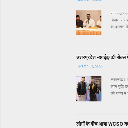
राजपाल आनन
शिक्षण संस
के प्रांगण
उन्होने बत
अध्यक्ष गोय
शैक्षणिक स
को हुआ था।
उत्तरप्रदेश -आईकू की सेल्स में 
राज्यपाल म
-
March 31, 2023
रामजी लाल 
लखनऊ। भारत
साल वृद्धि 
की राज्य मे
किए गए इनो
सेगमेंट में
प्रतिशत योग
निपुन मार्य
लोगों के बीच आया WCSO 
रिस्पांस दे