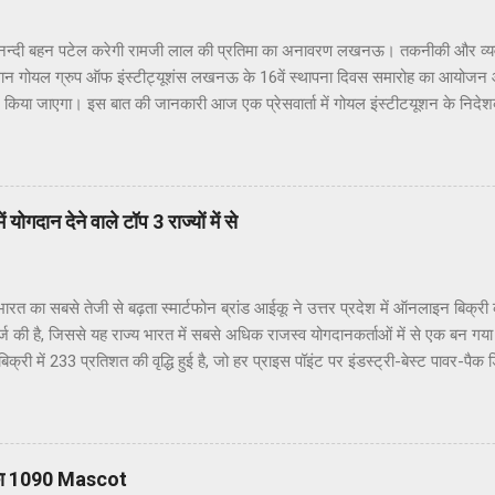
्दी बहन पटेल करेगी रामजी लाल की प्रतिमा का अनावरण लखनऊ। तकनीकी और व्यवसायिक
्थान गोयल ग्रुप ऑफ इंस्टीट्यूशंस लखनऊ के 16वें स्थापना दिवस समारोह का आयोजन
 में किया जाएगा। इस बात की जानकारी आज एक प्रेसवार्ता में गोयल इंस्टीटयूशन के नि
ाया कि आगामी 4 जुलाई 2023 को प्रात: 11:00 बजे होने वाला गोयल ग्रुप ऑफ इंस्टीट्य
ल ग्रुप इं. महेश कुमार अग्रवाल (गोयल) के पिता स्व: रामजी लाल अग्रवाल को समर्पित हो
त्र रामजी लाल अग्रवाल जन्म शताब्दी समारोह के रूप में मनाया जाएगा। श्री रामजी ल
 आलोक जैन ने बताया की गोयल ग्रुप ऑफ इंस्टीट्यूशंस के स्थापना दिवस समारोह की मु
योगदान देने वाले टॉप 3 राज्यों में से
ाननीय आनन्दी बेन पटेल होंगी। इस अवसर पर राज्यपाल गोयल ग्रुप के अध्यक्ष इं. महेश 
अग्रवाल की प्रतिमा का अनावरण भी...
 का सबसे तेजी से बढ़ता स्मार्टफोन ब्रांड आईकू ने उत्तर प्रदेश में ऑनलाइन बिक्री 
दर्ज की है, जिससे यह राज्य भारत में सबसे अधिक राजस्व योगदानकर्ताओं में से एक बन गय
ं बिक्री में 233 प्रतिशत की वृद्धि हुई है, जो हर प्राइस पॉइंट पर इंडस्ट्री-बेस्ट पावर-पै
वेशन के कारण संभव हुआ है। ब्रांड का हाल ही में लॉन्च किया गया आईकू जेड7 सेल के 
 अमेज़न के सबसे अधिक बिकने वाले स्मार्टफोन के रूप में रिकॉर्ड तोड़ रहा है। उत्तर प्रदेश
दान देने वाले प्रमुख बाजारों में से एक था। ब्रांड की ग्रोथ जर्नी को शेयर करते हुए 
ा ने कहा हमने परफॉर्मेंस ओरिएंटेड प्रोडक्ट पर अपना फोकस करते हुए राज्य और देश भर म
का 1090 Mascot
खा है। हमने पहले ही फ्लैगशिप - आईकू 11, नियो 7 और अब जेड 7 जैसे प्रोडक्ट के साथ अ