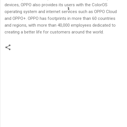
devices, OPPO also provides its users with the ColorOS
operating system and internet services such as OPPO Cloud
and OPPO+. OPPO has footprints in more than 60 countries
and regions, with more than 40,000 employees dedicated to
creating a better life for customers around the world.
C
o
m
m
e
n
t
s