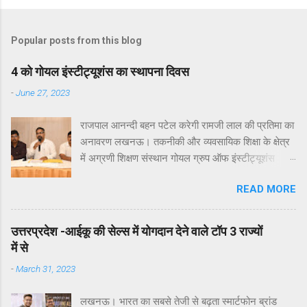
Popular posts from this blog
4 को गोयल इंस्टीट्यूशंस का स्थापना दिवस
-
June 27, 2023
राजपाल आनन्दी बहन पटेल करेगी रामजी लाल की प्रतिमा का
अनावरण लखनऊ। तकनीकी और व्यवसायिक शिक्षा के क्षेत्र
में अग्रणी शिक्षण संस्थान गोयल ग्रुप ऑफ इंस्टीट्यूशंस
लखनऊ के 16वें स्थापना दिवस समारोह का आयोजन आगामी
READ MORE
4 जुलाई 2023 को विद्यालय के प्रांगण में किया जाएगा। इस
बात की जानकारी आज एक प्रेसवार्ता में गोयल इंस्टीटयूशन के
निदेशक समन्वय डॉ आलोक जैन ने दी। उन्होने बताया कि
उत्तरप्रदेश -आईकू की सेल्स में योगदान देने वाले टॉप 3 राज्यों
आगामी 4 जुलाई 2023 को प्रात: 11:00 बजे होने वाला गोयल
में से
ग्रुप ऑफ इंस्टीट्यूशंस का स्थापना दिवस समारोह अध्यक्ष
-
March 31, 2023
गोयल ग्रुप इं. महेश कुमार अग्रवाल (गोयल) के पिता स्व:
रामजी लाल अग्रवाल को समर्पित होगा। उन्होने बताया की इस
लखनऊ। भारत का सबसे तेजी से बढ़ता स्मार्टफोन ब्रांड
बार पूरा शैक्षणिक सत्र रामजी लाल अग्रवाल जन्म शताब्दी