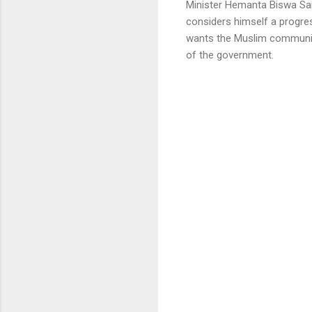
Minister Hemanta Biswa Sarm
considers himself a progre
wants the Muslim community
of the government.
C
o
m
m
e
n
t
s