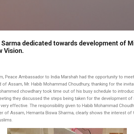
Skip to main content
Sarma dedicated towards development of Min
 Vision.
sam, Peace Ambassador to India Marshah had the opportunity to mee
 of Assam, Mr. Habib Mohammad Choudhury, thanking for the invitat
mohammed chowdhary took time out of his busy schedule to introduce
eeting they discussed the steps being taken for the development of
 very effective. The responsibility given to Habib Mohammad Choudh
ter of Assam, Hemanta Biswa Sharma, clearly shows the interest of t
uslims.