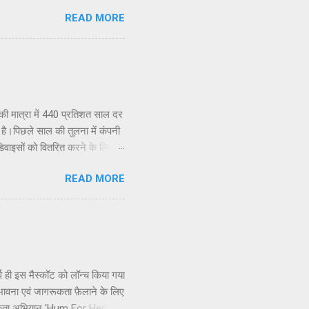
ूशंस का स्थापना दिवस समारोह
READ MORE
गा। उन्होने बताया की इस बार पूरा
ाल अग्रवाल का जन्म 31 मार्च 1923
ख्य अतिथि उत्तर प्रदेश की
कुमार अग्रवाल (गोयल) के पिता
की मात्रा में 440 प्रतिशत साल दर
ा है।पिछले साल की तुलना में कंपनी
क डिवाइसों को वितरित करने के लिए
पहले दिन से ही 20 हजार से कम
READ MORE
 देश में आईकू जेड7 की बिक्री में 12
आईकू के चीफ एग्जीक्यूटिव ऑफिसर,
ें स्थिर वृद्धि और उत्साहजनक
पने पोर्टफोलियो का विस्त...
 ही इस मैस्कॉट को लॉन्च किया गया
ी भावना एवं जागरूकता फ़ैलाने के लिए
ागरूकता अभियान 'Hum For Her' का