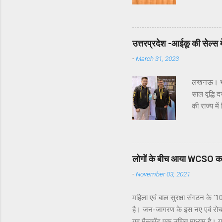
उन्होने बत
अध्यक्ष गोय
शैक्षणिक स
को हुआ था।
उत्तरप्रदेश -आईकू की सेल्स में 
राज्यपाल म
-
March 31, 2023
रामजी लाल 
लखनऊ। भारत
साल वृद्धि 
की राज्य मे
किए गए इनो
सेगमेंट में
प्रतिशत योग
निपुन मार्य
लोगों के बीच आया WCSO 
रिस्पांस दे
-
November 03, 2021
महिला एवं बाल सुरक्षा संगठन के 
है। जन-जागरण के इस नए एवं रोचक तर
यह मैस्कॉट एक उचित माध्यम है। य