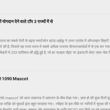
ाया कि आगामी 4 जुलाई 2023 को प्रात: 11:00 बजे होने वाला गोयल ग्रुप ऑफ इंस्टीट्य
ल ग्रुप इं. महेश कुमार अग्रवाल (गोयल) के पिता स्व: रामजी लाल अग्रवाल को समर्पित हो
त्र रामजी लाल अग्रवाल जन्म शताब्दी समारोह के रूप में मनाया जाएगा। श्री रामजी ल
 आलोक जैन ने बताया की गोयल ग्रुप ऑफ इंस्टीट्यूशंस के स्थापना दिवस समारोह की मु
योगदान देने वाले टॉप 3 राज्यों में से
ाननीय आनन्दी बेन पटेल होंगी। इस अवसर पर राज्यपाल गोयल ग्रुप के अध्यक्ष इं. महेश 
अग्रवाल की प्रतिमा का अनावरण भी...
 का सबसे तेजी से बढ़ता स्मार्टफोन ब्रांड आईकू ने उत्तर प्रदेश में ऑनलाइन बिक्री 
दर्ज की है, जिससे यह राज्य भारत में सबसे अधिक राजस्व योगदानकर्ताओं में से एक बन गय
ं बिक्री में 233 प्रतिशत की वृद्धि हुई है, जो हर प्राइस पॉइंट पर इंडस्ट्री-बेस्ट पावर-पै
वेशन के कारण संभव हुआ है। ब्रांड का हाल ही में लॉन्च किया गया आईकू जेड7 सेल के 
 अमेज़न के सबसे अधिक बिकने वाले स्मार्टफोन के रूप में रिकॉर्ड तोड़ रहा है। उत्तर प्रदेश
दान देने वाले प्रमुख बाजारों में से एक था। ब्रांड की ग्रोथ जर्नी को शेयर करते हुए 
ा ने कहा हमने परफॉर्मेंस ओरिएंटेड प्रोडक्ट पर अपना फोकस करते हुए राज्य और देश भर म
का 1090 Mascot
खा है। हमने पहले ही फ्लैगशिप - आईकू 11, नियो 7 और अब जेड 7 जैसे प्रोडक्ट के साथ अ
'1090 mascot' को आज लखनऊ में आमजन के बीच देखा गया। ज्ञात हो की कुछ दिनों पूर्व
ीक़े को युवाओं द्वारा बहुत सराहया गया। त्यौहार के इस मौके पर नारियों में सुरक्षा क
ह मैस्कॉट नारी सुरक्षा, सम्मान और स्वावलंबन के प्रति WCSO द्वारा किये जा रहे ज