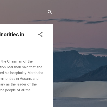
orities in
t the Chairman of the
ion, Marshah said that she
d his hospitality. Marshaha
 minorities in Assam, and
ary as the leader of the
he people of all the