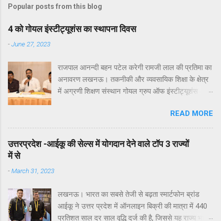
Popular posts from this blog
4 को गोयल इंस्टीट्यूशंस का स्थापना दिवस
-
June 27, 2023
राजपाल आनन्दी बहन पटेल करेगी रामजी लाल की प्रतिमा का
अनावरण लखनऊ। तकनीकी और व्यवसायिक शिक्षा के क्षेत्र
में अग्रणी शिक्षण संस्थान गोयल ग्रुप ऑफ इंस्टीट्यूशंस
लखनऊ के 16वें स्थापना दिवस समारोह का आयोजन आगामी
READ MORE
4 जुलाई 2023 को विद्यालय के प्रांगण में किया जाएगा। इस
बात की जानकारी आज एक प्रेसवार्ता में गोयल इंस्टीटयूशन के
निदेशक समन्वय डॉ आलोक जैन ने दी। उन्होने बताया कि
उत्तरप्रदेश -आईकू की सेल्स में योगदान देने वाले टॉप 3 राज्यों
आगामी 4 जुलाई 2023 को प्रात: 11:00 बजे होने वाला गोयल
में से
ग्रुप ऑफ इंस्टीट्यूशंस का स्थापना दिवस समारोह अध्यक्ष
-
March 31, 2023
गोयल ग्रुप इं. महेश कुमार अग्रवाल (गोयल) के पिता स्व:
रामजी लाल अग्रवाल को समर्पित होगा। उन्होने बताया की इस
लखनऊ। भारत का सबसे तेजी से बढ़ता स्मार्टफोन ब्रांड
बार पूरा शैक्षणिक सत्र रामजी लाल अग्रवाल जन्म शताब्दी
आईकू ने उत्तर प्रदेश में ऑनलाइन बिक्री की मात्रा में 440
समारोह के रूप में मनाया जाएगा। श्री रामजी लाल अग्रवाल
प्रतिशत साल दर साल वृद्धि दर्ज की है, जिससे यह राज्य भारत