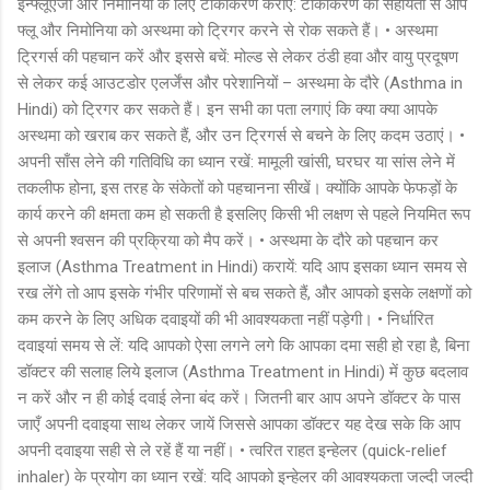
इन्फ्लूएंजा और निमोनिया के लिए टीकाकरण कराएं: टीकाकरण की सहायता से आप
फ्लू और निमोनिया को अस्थमा को ट्रिगर करने से रोक सकते हैं। • अस्थमा
ट्रिगर्स की पहचान करें और इससे बचें: मोल्ड से लेकर ठंडी हवा और वायु प्रदूषण
से लेकर कई आउटडोर एलर्जेंस और परेशानियों – अस्थमा के दौरे (Asthma in
Hindi) को ट्रिगर कर सकते हैं। इन सभी का पता लगाएं कि क्या क्या आपके
अस्थमा को खराब कर सकते हैं, और उन ट्रिगर्स से बचने के लिए कदम उठाएं। •
अपनी साँस लेने की गतिविधि का ध्यान रखें: मामूली खांसी, घरघर या सांस लेने में
तकलीफ होना, इस तरह के संकेतों को पहचानना सीखें। क्योंकि आपके फेफड़ों के
कार्य करने की क्षमता कम हो सकती है इसलिए किसी भी लक्षण से पहले नियमित रूप
से अपनी श्वसन की प्रक्रिया को मैप करें। • अस्थमा के दौरे को पहचान कर
इलाज (Asthma Treatment in Hindi) करायें: यदि आप इसका ध्यान समय से
रख लेंगे तो आप इसके गंभीर परिणामों से बच सकते हैं, और आपको इसके लक्षणों को
कम करने के लिए अधिक दवाइयों की भी आवश्यकता नहीं पड़ेगी। • निर्धारित
दवाइयां समय से लें: यदि आपको ऐसा लगने लगे कि आपका दमा सही हो रहा है, बिना
डॉक्टर की सलाह लिये इलाज (Asthma Treatment in Hindi) में कुछ बदलाव
न करें और न ही कोई दवाई लेना बंद करें। जितनी बार आप अपने डॉक्टर के पास
जाएँ अपनी दवाइया साथ लेकर जायें जिससे आपका डॉक्टर यह देख सके कि आप
अपनी दवाइया सही से ले रहें हैं या नहीं। • त्वरित राहत इन्हेलर (quick-relief
inhaler) के प्रयोग का ध्यान रखें: यदि आपको इन्हेलर की आवश्यकता जल्दी जल्दी